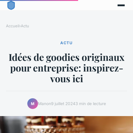
Accueil
›
Actu
ACTU
Idées de goodies originaux
pour entreprise: inspirez-
vous ici
Manon
9 juillet 2024
3 min de lecture
M