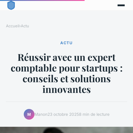
Accueil
›
Actu
ACTU
Réussir avec un expert
comptable pour startups :
conseils et solutions
innovantes
Manon
23 octobre 2025
8 min de lecture
M