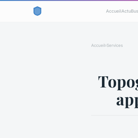
Accueil
Actu
Bus
Accueil
›
Services
Topog
app