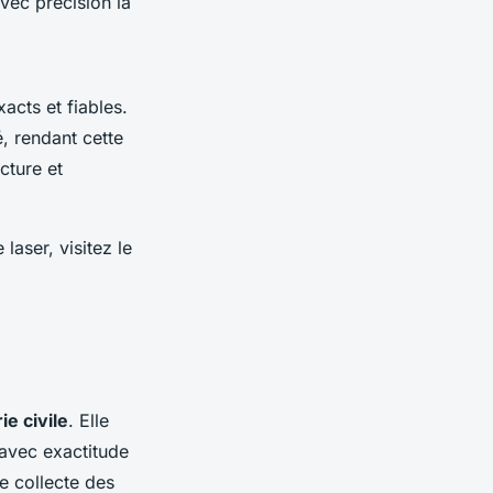
vec précision la
acts et fiables.
, rendant cette
cture et
aser, visitez le
ie civile
. Elle
s avec exactitude
e collecte des