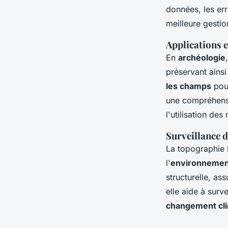
données, les err
meilleure gestio
Applications e
En
archéologie
préservant ainsi
les champs
pour
une compréhensi
l'utilisation des
Surveillance 
La topographie 
l'
environnemen
structurelle, as
elle aide à surv
changement cl