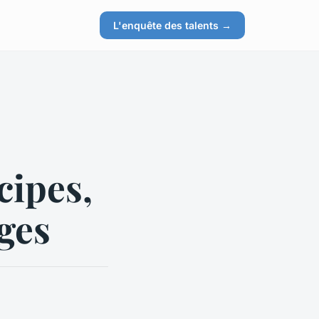
L'enquête des talents →
cipes,
ages