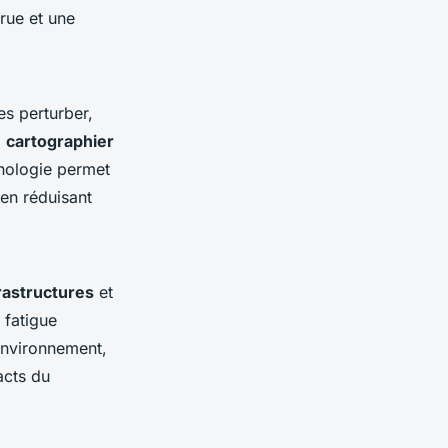
rue et une
es perturber,
à
cartographier
hnologie permet
en réduisant
rastructures
et
 fatigue
 environnement,
acts du