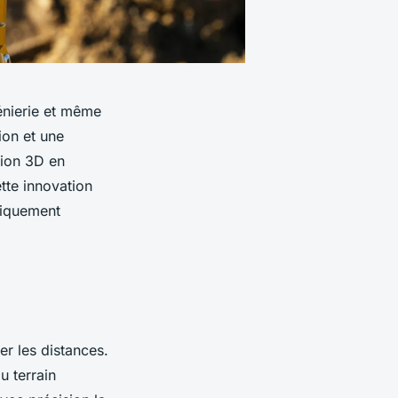
énierie et même
ion et une
tion 3D en
tte innovation
miquement
er les distances.
u terrain