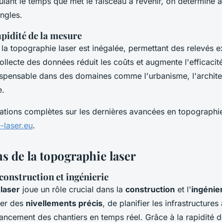
lant le temps que met le faisceau à revenir, on détermine a
angles.
apidité de la mesure
la topographie laser est inégalée, permettant des relevés ex
llecte des données réduit les coûts et augmente l'efficacité
ispensable dans des domaines comme l'urbanisme, l'archite
e.
tions complètes sur les dernières avancées en topographie l
-laser.eu
.
s de la topographie laser
 construction et ingénierie
laser
joue un rôle crucial dans la
construction
et l'
ingénier
ser des
nivellements précis
, de planifier les infrastructure
vancement des chantiers en temps réel. Grâce à la rapidité d