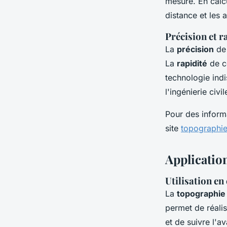
mesuré. En calcu
distance et les 
Précision et r
La
précision
de 
La
rapidité
de co
technologie ind
l'ingénierie civil
Pour des informa
site
topographie
Application
Utilisation en
La
topographie 
permet de réali
et de suivre l'a