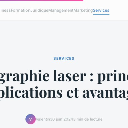
iness
Formation
Juridique
Management
Marketing
Services
SERVICES
raphie laser : prin
lications et avant
Valentin
30 juin 2024
3 min de lecture
V