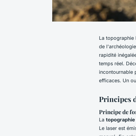
La topographie l
de l'archéologie
rapidité inégalé
temps réel. Déco
incontournable 
efficaces. Un ou
Principes d
Principe de f
La
topographie 
Le laser est émi