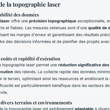
de la topographie laser
iabilité des données
laser
offre une
précision topographique
exceptionnelle, es
cts et fiables. Les mesures obtenues sont d'une
qualité de
isant les marges d'erreur et garantissant des résultats précis
re des décisions informées et de planifier des projets ave
coûts et rapidité d'exécution
 la topographie laser permet une
réduction significative des
écution
des relevés. La collecte rapide des données minimi
ur le terrain, optimisant ainsi les ressources et améliorant la
fficacité est particulièrement bénéfique dans les secteurs de
vile.
 divers terrains et environnements
de la topographie laser est extrêmement
adaptable
à divers