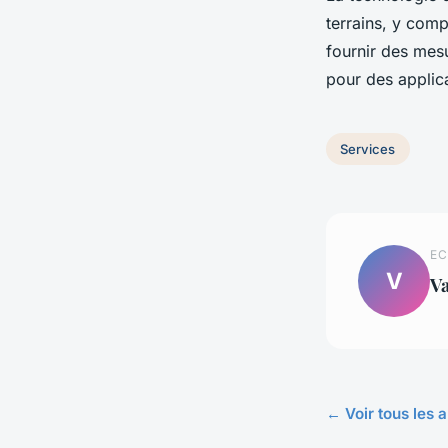
terrains, y comp
fournir des mesu
pour des applica
Services
EC
V
Va
← Voir tous les a