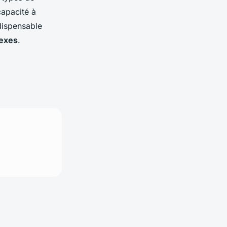
capacité à
ndispensable
lexes
.