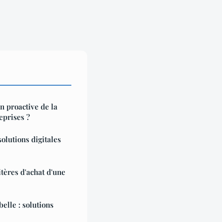
n proactive de la
eprises ?
olutions digitales
itères d'achat d'une
elle : solutions